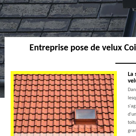
Entreprise pose de velux Co
La 
vel
Dans
lesq
s'ag
d'un
toit
gran