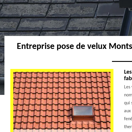
Entreprise pose de velux Mont
Les
fab
Les 
nomb
qui 
aux 
fenê
the