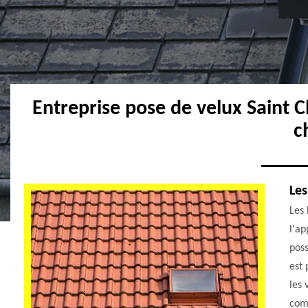
Entreprise pose de velux Saint C
c
Les
Les 
l'ap
poss
est 
les 
comm