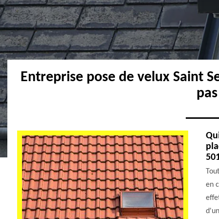
Entreprise pose de velux Saint 
pas
Qui
pla
50
Tout
en c
effe
d'u