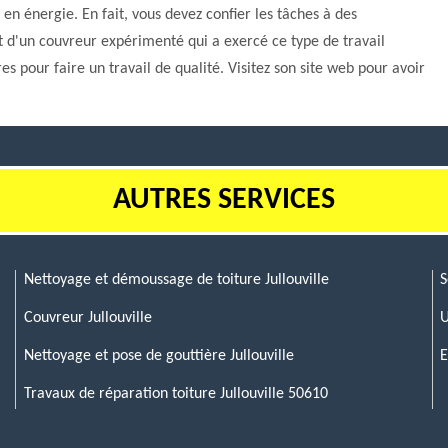
en énergie. En fait, vous devez confier les tâches à des
t d'un couvreur expérimenté qui a exercé ce type de travail
es pour faire un travail de qualité. Visitez son site web pour avoir
AUTRES SERVICES
Nettoyage et démoussage de toiture Jullouville
S
Couvreur Jullouville
U
Nettoyage et pose de gouttière Jullouville
E
Travaux de réparation toiture Jullouville 50610