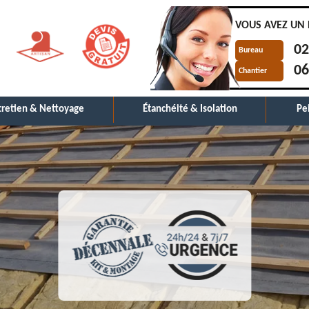
VOUS AVEZ UN 
02
Bureau
06
Chantier
tretien & Nettoyage
Étanchéité & Isolation
Pe