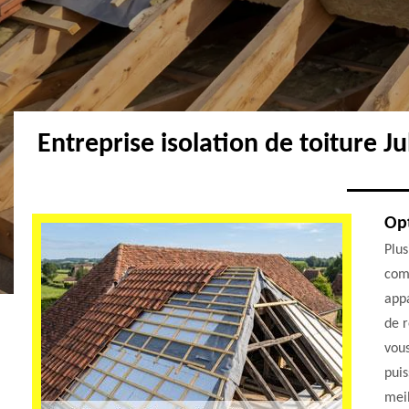
Entreprise isolation de toiture J
Opt
Plus
comb
app
de r
vous
puis
meil