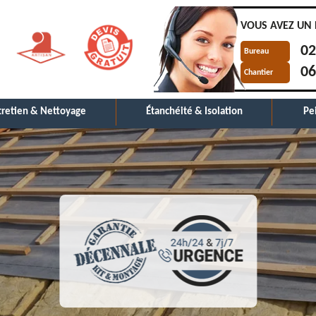
VOUS AVEZ UN 
02
Bureau
06
Chantier
tretien & Nettoyage
Étanchéité & Isolation
Pe