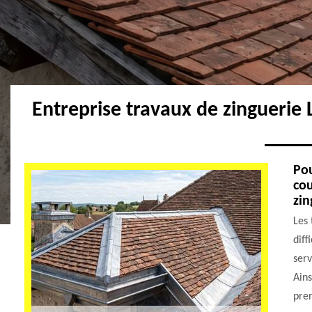
Entreprise travaux de zinguerie
Pou
cou
zin
Les 
diff
serv
Ains
pren