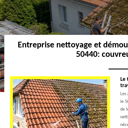
Entreprise nettoyage et démou
50440: couvre
Le 
tra
Les 
le 5
de l
nett
néce