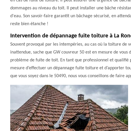
en cas de fuite de toiture. Il peut assurer une urgence de bâcha
dommages au niveau du toit. Il peut installer une bâche résista
d'eau. Son savoir-faire garantit un bâchage sécurisé, en attenda
reste bien étanche !
Intervention de dépannage fuite toiture à La Ro
Souvent provoqué par les intempéries, au cas où la toiture de
inattendue, sache que GW couvreur 50 est en mesure de vous dé
problème de fuite de toit. En tant que professionnel et qualifi
mesure d’effectuer un dépannage fuite toiture et d’apporter tous
que vous soyez dans le 50490, nous vous conseillons de faire 