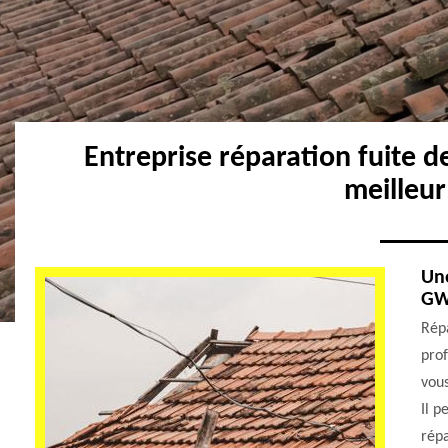
Entreprise réparation fuite 
meilleu
Une
GW
Répa
prof
vou
Il p
répa