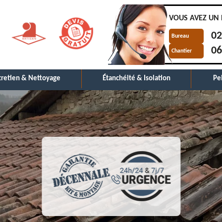
VOUS AVEZ UN 
02
Bureau
06
Chantier
tretien & Nettoyage
Étanchéité & Isolation
Pe