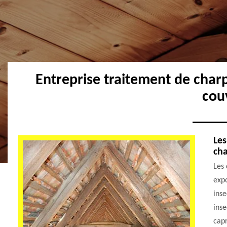
Entreprise traitement de char
cou
Les
cha
Les 
expo
inse
inse
capr