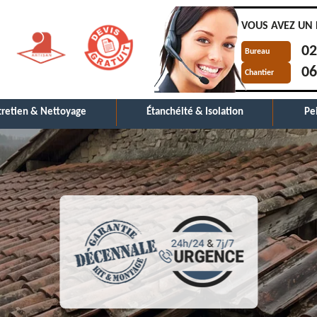
VOUS AVEZ UN 
02
Bureau
06
Chantier
tretien & Nettoyage
Étanchéité & Isolation
Pe