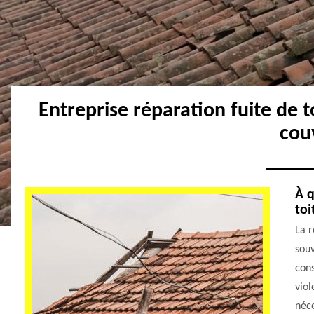
Entreprise réparation fuite de 
cou
À q
toi
La r
souv
con
viol
néce