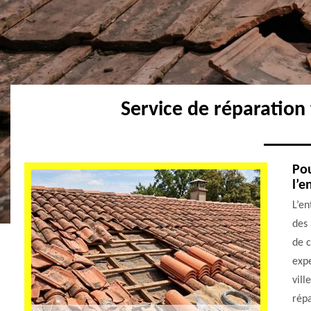
Service de réparation
Pou
l’e
L’e
des 
de c
expe
vill
répa